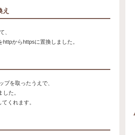
き換え
って、
tpからhttpsに置換しました。
クアップを取ったうえで、
ました。
トしてくれます。