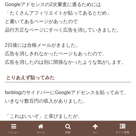
Googleアドセンスの2次審査に通るためには
「たくさんアフィリエイトが貼ってあるとだめ」
と書いてあるページがあったので
品行方正なページにすべく広告を消していきました。
2日後には合格メールがきました。
広告を消しきれなかったページもあったので、
広告を消したのは別に関係なかったような気がします。
とりあえず貼ってみた
fanblogのサイドバーにGoogleアドセンスを貼ってみて、
いきなり数百円の収入がありました。
「これはいいぞ」と喜びましたが、
またすぐに0円に戻ってしまいました。
リピーターの方が物珍しくてクリックしてくれたのかもし
メニュー
ホーム
検索
上へ
サイト情報